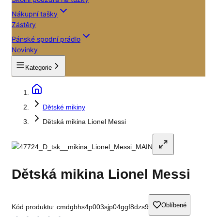
Nákupní tašky
Zástěry
Pánské spodní prádlo
Novinky
Kategorie
Dětské mikiny
Dětská mikina Lionel Messi
Dětská mikina Lionel Messi
Oblíbené
Kód produktu:
cmdgbhs4p003sjp04ggf8dzs9