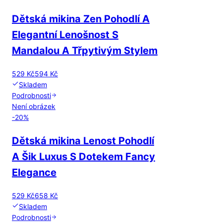
Dětská mikina Zen Pohodlí A
Elegantní Lenošnost S
Mandalou A Třpytivým Stylem
529 Kč
594 Kč
Skladem
Podrobnosti
Není obrázek
-
20
%
Dětská mikina Lenost Pohodlí
A Šik Luxus S Dotekem Fancy
Elegance
529 Kč
658 Kč
Skladem
Podrobnosti