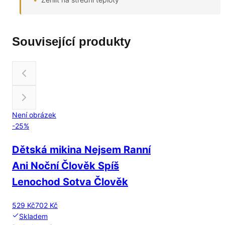
Související produkty
Není obrázek
-
25
%
Dětská mikina Nejsem Ranní
Ani Noční Člověk Spíš
Lenochod Sotva Člověk
529 Kč
702 Kč
Skladem