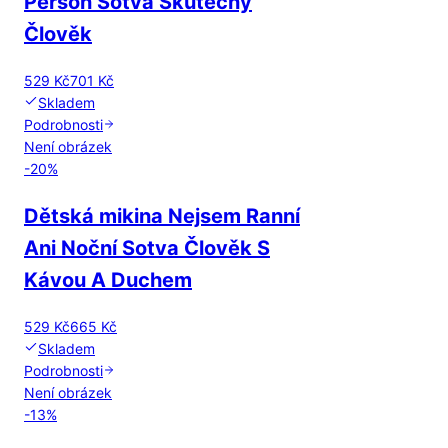
Person Sotva Skutečný
Člověk
529 Kč
701 Kč
Skladem
Podrobnosti
Není obrázek
-
20
%
Dětská mikina Nejsem Ranní
Ani Noční Sotva Člověk S
Kávou A Duchem
529 Kč
665 Kč
Skladem
Podrobnosti
Není obrázek
-
13
%