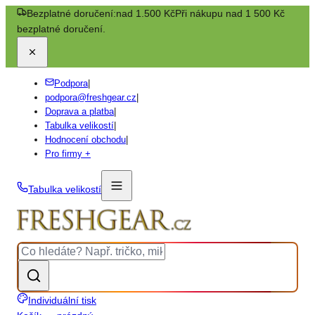
Bezplatné doručení:
nad 1.500 Kč
Při nákupu nad 1 500 Kč
bezplatné doručení.
Podpora
|
podpora@freshgear.cz
|
Doprava a platba
|
Tabulka velikostí
|
Hodnocení obchodu
|
Pro firmy +
Tabulka velikostí
Individuální tisk