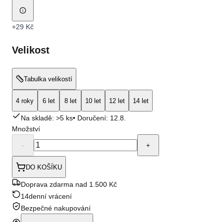
+
29 Kč
Velikost
Tabulka velikostí
4 roky
6 let
8 let
10 let
12 let
14 let
Na skladě: >5 ks
• Doručení:
12.8.
Množství
-
+
DO KOŠÍKU
Doprava zdarma nad 1.500 Kč
14denní vrácení
Bezpečné nakupování