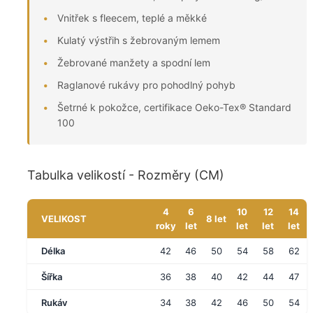
Vnitřek s fleecem, teplé a měkké
Kulatý výstřih s žebrovaným lemem
Žebrované manžety a spodní lem
Raglanové rukávy pro pohodlný pohyb
Šetrné k pokožce, certifikace Oeko-Tex® Standard
100
Tabulka velikostí - Rozměry (CM)
4
6
10
12
14
VELIKOST
8 let
roky
let
let
let
let
Délka
42
46
50
54
58
62
Šířka
36
38
40
42
44
47
Rukáv
34
38
42
46
50
54