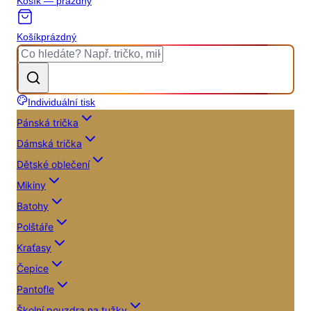
Košík — prázdný
Košík
prázdný
Individuální tisk
Pánská trička
Dámská trička
Dětské oblečení
Mikiny
Batohy
Polštáře
Kraťasy
Čepice
Pantofle
Školní pouzdra na tužky