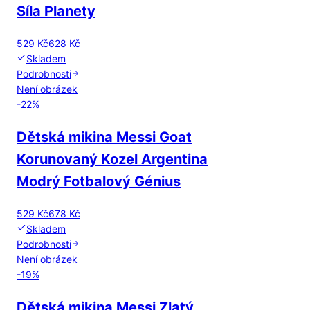
Síla Planety
529 Kč
628 Kč
Skladem
Podrobnosti
Není obrázek
-
22
%
Dětská mikina Messi Goat
Korunovaný Kozel Argentina
Modrý Fotbalový Génius
529 Kč
678 Kč
Skladem
Podrobnosti
Není obrázek
-
19
%
Dětská mikina Messi Zlatý