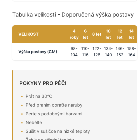
Tabulka velikostí - Doporučená výška postavy
4
6
10
12
14
VELIKOST
8 let
roky
let
let
let
let
98-
110-
122-
134-
146-
158-
Výška postavy (CM)
104
116
128
140
152
164
POKYNY PRO PÉČI
Prát na 30°C
Před praním obraťte naruby
Perte s podobnými barvami
Nebělte
Sušit v sušičce na nízké teploty
Žehlit na střední teploty