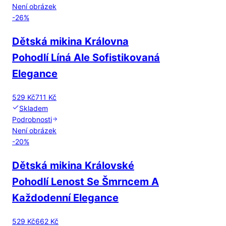
Není obrázek
-
26
%
Dětská mikina Královna
Pohodlí Líná Ale Sofistikovaná
Elegance
529 Kč
711 Kč
Skladem
Podrobnosti
Není obrázek
-
20
%
Dětská mikina Královské
Pohodlí Lenost Se Šmrncem A
Každodenní Elegance
529 Kč
662 Kč