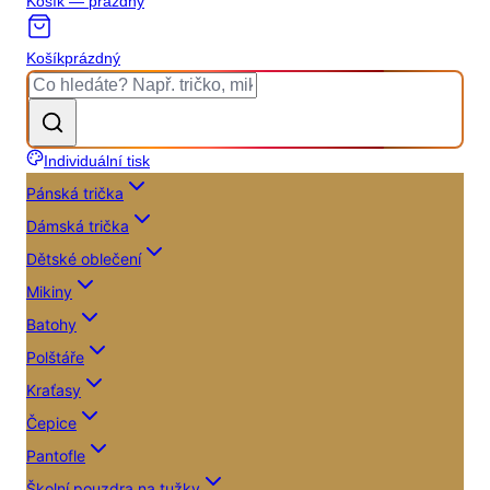
Košík — prázdný
Košík
prázdný
Individuální tisk
Pánská trička
Dámská trička
Dětské oblečení
Mikiny
Batohy
Polštáře
Kraťasy
Čepice
Pantofle
Školní pouzdra na tužky