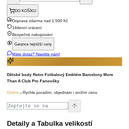
DO KOŠÍKU
Doprava zdarma nad 1.500 Kč
14denní vrácení
Bezpečné nakupování
Garance nejnižší ceny
Máte dotaz? Napište nám!
Dětské body Retro Fotbalový Emblém Barcelony More
Than A Club Pro Fanoušky
Online
→
Rychle poradím, objednám i snížím cenu
Detaily a Tabulka velikostí