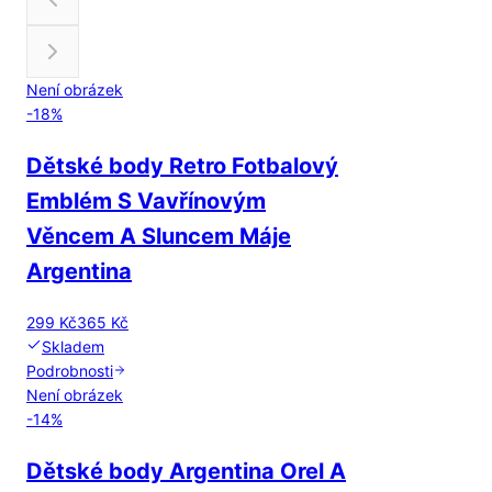
Není obrázek
-
18
%
Dětské body Retro Fotbalový
Emblém S Vavřínovým
Věncem A Sluncem Máje
Argentina
299 Kč
365 Kč
Skladem
Podrobnosti
Není obrázek
-
14
%
Dětské body Argentina Orel A