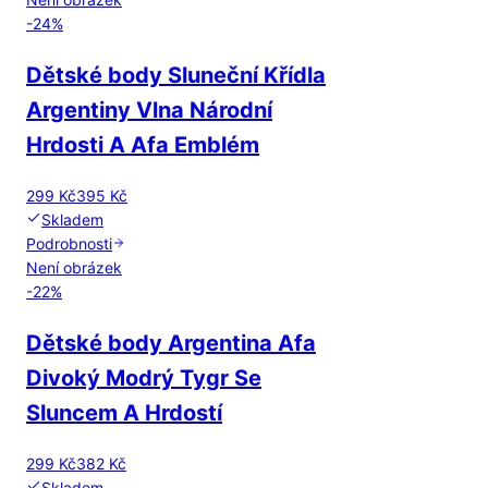
-
24
%
Dětské body Sluneční Křídla
Argentiny Vlna Národní
Hrdosti A Afa Emblém
299 Kč
395 Kč
Skladem
Podrobnosti
Není obrázek
-
22
%
Dětské body Argentina Afa
Divoký Modrý Tygr Se
Sluncem A Hrdostí
299 Kč
382 Kč
Skladem