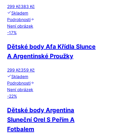
299 Kč
383 Kč
Skladem
Podrobnosti
Není obrázek
-
17
%
Dětské body Afa Křídla Slunce
A Argentinské Proužky
299 Kč
359 Kč
Skladem
Podrobnosti
Není obrázek
-
22
%
Dětské body Argentina
Sluneční Orel S Peřím A
Fotbalem