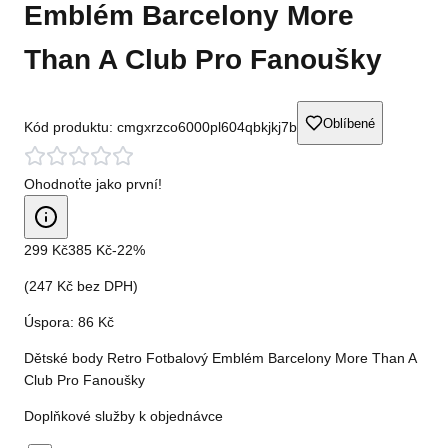
Emblém Barcelony More
Than A Club Pro Fanoušky
Oblíbené
Kód produktu:
cmgxrzco6000pl604qbkjkj7b
Ohodnoťte jako první!
299 Kč
385 Kč
-
22
%
(
247 Kč
bez DPH)
Úspora:
86 Kč
Dětské body Retro Fotbalový Emblém Barcelony More Than A
Club Pro Fanoušky
Doplňkové služby k objednávce