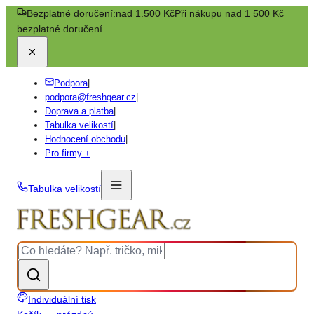
Bezplatné doručení:
nad 1.500 Kč
Při nákupu nad 1 500 Kč
bezplatné doručení.
Podpora
|
podpora@freshgear.cz
|
Doprava a platba
|
Tabulka velikostí
|
Hodnocení obchodu
|
Pro firmy +
Tabulka velikostí
Individuální tisk