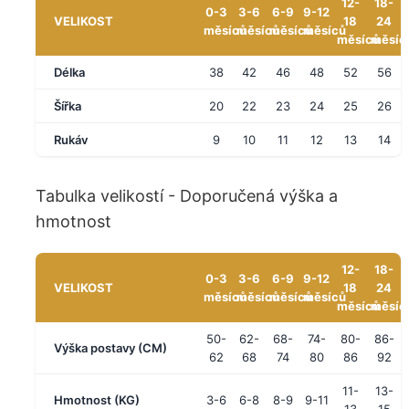
12-
18-
0-3
3-6
6-9
9-12
VELIKOST
18
24
měsíců
měsíců
měsíců
měsíců
měsíců
měsíc
Délka
38
42
46
48
52
56
Šířka
20
22
23
24
25
26
Rukáv
9
10
11
12
13
14
Tabulka velikostí - Doporučená výška a
hmotnost
12-
18-
0-3
3-6
6-9
9-12
VELIKOST
18
24
měsíců
měsíců
měsíců
měsíců
měsíců
měsíc
50-
62-
68-
74-
80-
86-
Výška postavy (CM)
62
68
74
80
86
92
11-
13-
Hmotnost (KG)
3-6
6-8
8-9
9-11