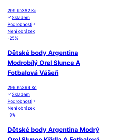
299 Kč
382 Kč
Skladem
Podrobnosti
Není obrázek
-
25
%
Dětské body Argentina
Modrobílý Orel Slunce A
Fotbalová Vášeň
299 Kč
399 Kč
Skladem
Podrobnosti
Není obrázek
-
9
%
Dětské body Argentina Modrý
Orel Slunce Křídla A Fotbalová