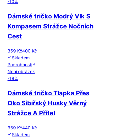
-
10
%
Dámské tričko Modrý Vlk S
Kompasem Strážce Nočních
Cest
359 Kč
400 Kč
Skladem
Podrobnosti
Není obrázek
-
18
%
Dámské tričko Tlapka Přes
Oko Sibiřský Husky Věrný
Strážce A Přítel
359 Kč
440 Kč
Skladem