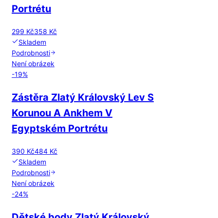
Portrétu
299 Kč
358 Kč
Skladem
Podrobnosti
Není obrázek
-
19
%
Zástěra Zlatý Královský Lev S
Korunou A Ankhem V
Egyptském Portrétu
390 Kč
484 Kč
Skladem
Podrobnosti
Není obrázek
-
24
%
Dětské body Zlatý Královský