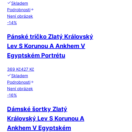
Skladem
Podrobnosti
Není obrázek
-
14
%
Pánské tričko Zlatý Královský
Lev S Korunou A Ankhem V
Egyptském Portrétu
369 Kč
427 Kč
Skladem
Podrobnosti
Není obrázek
-
16
%
Dámské šortky Zlatý
Královský Lev S Korunou A
Ankhem V Egyptském