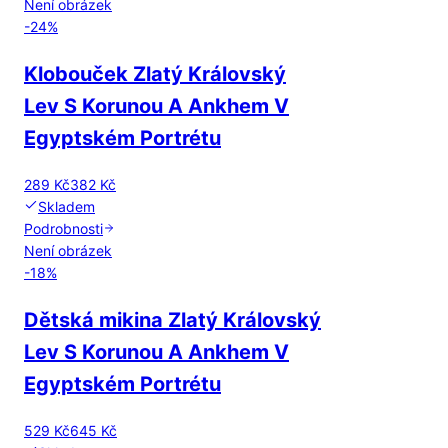
Není obrázek
-
24
%
Klobouček Zlatý Královský
Lev S Korunou A Ankhem V
Egyptském Portrétu
289 Kč
382 Kč
Skladem
Podrobnosti
Není obrázek
-
18
%
Dětská mikina Zlatý Královský
Lev S Korunou A Ankhem V
Egyptském Portrétu
529 Kč
645 Kč