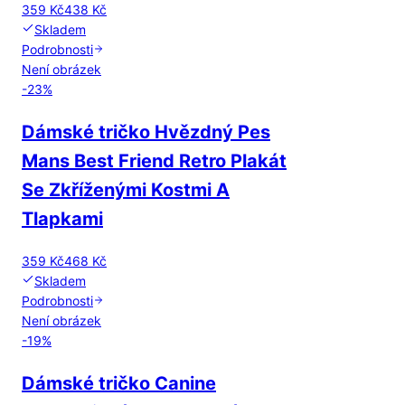
359 Kč
438 Kč
Skladem
Podrobnosti
Není obrázek
-
23
%
Dámské tričko Hvězdný Pes
Mans Best Friend Retro Plakát
Se Zkříženými Kostmi A
Tlapkami
359 Kč
468 Kč
Skladem
Podrobnosti
Není obrázek
-
19
%
Dámské tričko Canine