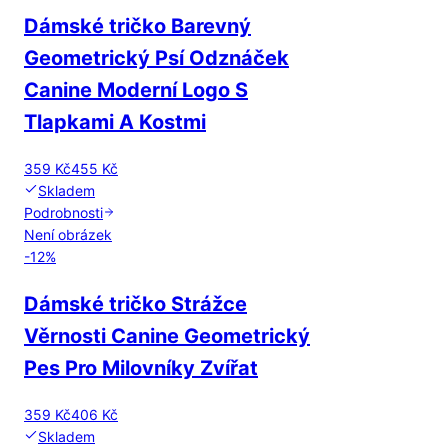
Dámské tričko Barevný
Geometrický Psí Odznáček
Canine Moderní Logo S
Tlapkami A Kostmi
359 Kč
455 Kč
Skladem
Podrobnosti
Není obrázek
-
12
%
Dámské tričko Strážce
Věrnosti Canine Geometrický
Pes Pro Milovníky Zvířat
359 Kč
406 Kč
Skladem