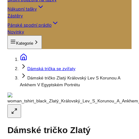
Nákupní tašky
Zástěry
Pánské spodní prádlo
Novinky
Kategorie
Dámská trička se zvířaty
Dámské tričko Zlatý Královský Lev S Korunou A
Ankhem V Egyptském Portrétu
Dámské tričko Zlatý