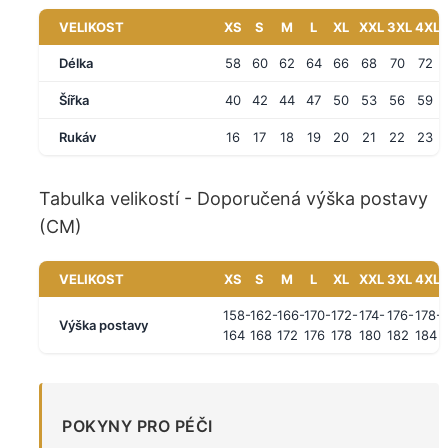
VELIKOST
XS
S
M
L
XL
XXL
3XL
4XL
Délka
58
60
62
64
66
68
70
72
Šířka
40
42
44
47
50
53
56
59
Rukáv
16
17
18
19
20
21
22
23
Tabulka velikostí - Doporučená výška postavy
(CM)
VELIKOST
XS
S
M
L
XL
XXL
3XL
4XL
158-
162-
166-
170-
172-
174-
176-
178-
Výška postavy
164
168
172
176
178
180
182
184
POKYNY PRO PÉČI