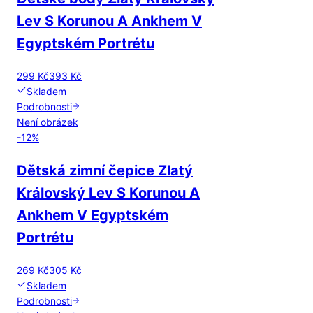
Lev S Korunou A Ankhem V
Egyptském Portrétu
299 Kč
393 Kč
Skladem
Podrobnosti
Není obrázek
-
12
%
Dětská zimní čepice Zlatý
Královský Lev S Korunou A
Ankhem V Egyptském
Portrétu
269 Kč
305 Kč
Skladem
Podrobnosti