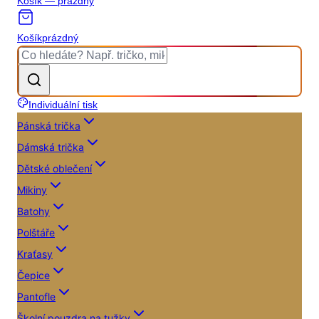
Košík — prázdný
Košík
prázdný
Individuální tisk
Pánská trička
Dámská trička
Dětské oblečení
Mikiny
Batohy
Polštáře
Kraťasy
Čepice
Pantofle
Školní pouzdra na tužky