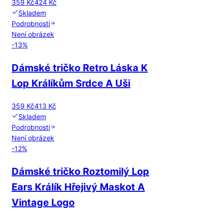
359 Kč
424 Kč
Skladem
Podrobnosti
Není obrázek
-
13
%
Dámské tričko Retro Láska K
Lop Králíkům Srdce A Uši
359 Kč
413 Kč
Skladem
Podrobnosti
Není obrázek
-
12
%
Dámské tričko Roztomilý Lop
Ears Králík Hřejivý Maskot A
Vintage Logo