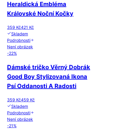
Heraldická Embléma
Královské Noční Kočky
359 Kč
421 Kč
Skladem
Podrobnosti
Není obrázek
-
22
%
Dámské tričko Věrný Dobrák
Good Boy Stylizovaná Ikona
Psí Oddanosti A Radosti
359 Kč
459 Kč
Skladem
Podrobnosti
Není obrázek
-
21
%