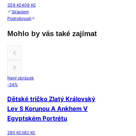
359 Kč
409 Kč
Skladem
Podrobnosti
Mohlo by vás také zajímat
Není obrázek
-
24
%
Dětské tričko Zlatý Královský
Lev S Korunou A Ankhem V
Egyptském Portrétu
290 Kč
382 Kč