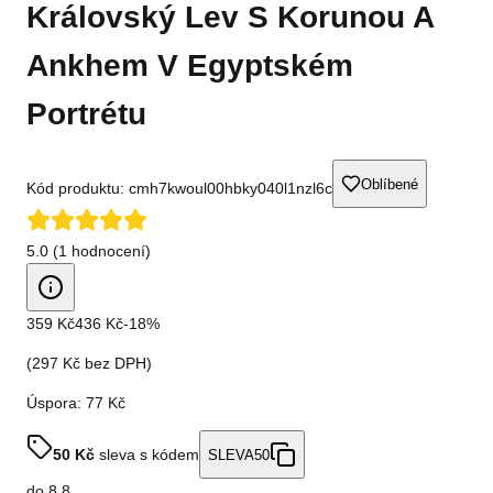
Královský Lev S Korunou A
Ankhem V Egyptském
Portrétu
Oblíbené
Kód produktu:
cmh7kwoul00hbky040l1nzl6c
5.0 (1 hodnocení)
359 Kč
436 Kč
-
18
%
(
297 Kč
bez DPH)
Úspora:
77 Kč
50
Kč
sleva s kódem
SLEVA50
do
8.8.