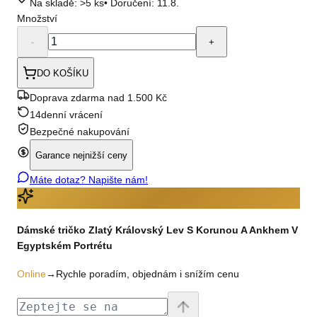
Na skladě: >5 ks
• Doručení:
11.8.
Množství
-
+
DO KOŠÍKU
Doprava zdarma nad 1.500 Kč
14denní vrácení
Bezpečné nakupování
Garance nejnižší ceny
Máte dotaz? Napište nám!
Dámské tričko Zlatý Královský Lev S Korunou A Ankhem V
Egyptském Portrétu
Online
→
Rychle poradím, objednám i snížím cenu