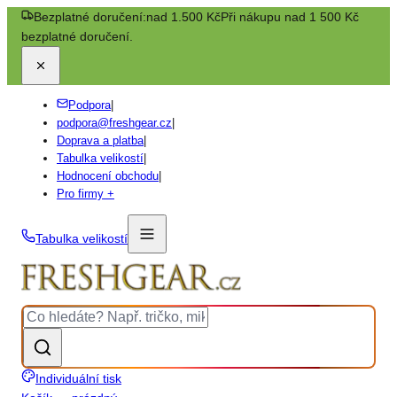
Bezplatné doručení:
nad 1.500 Kč
Při nákupu nad 1 500 Kč
bezplatné doručení.
Podpora
|
podpora@freshgear.cz
|
Doprava a platba
|
Tabulka velikostí
|
Hodnocení obchodu
|
Pro firmy +
Tabulka velikostí
Individuální tisk