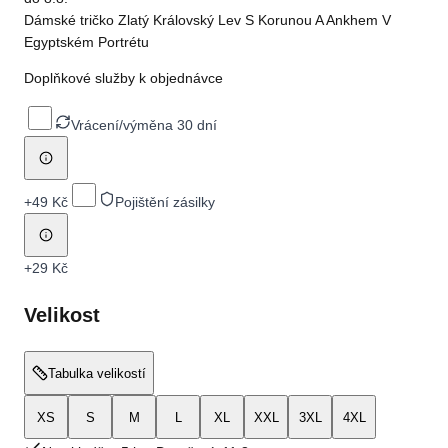
Dámské tričko Zlatý Královský Lev S Korunou A Ankhem V
Egyptském Portrétu
Doplňkové služby k objednávce
Vrácení/výměna 30 dní
+
49 Kč
Pojištění zásilky
+
29 Kč
Velikost
Tabulka velikostí
XS
S
M
L
XL
XXL
3XL
4XL