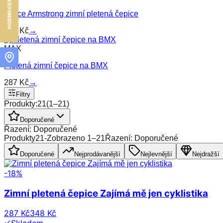
Lance Armstrong zimní pletená čepice
287
Kč
→
MAX
Pletená zimní čepice na BMX
287
Kč
→
Filtry
Produkty:
21
(
1
–
21
)
Doporučené
Řazení: Doporučené
Produkty
21
-
Zobrazeno
1
–
21
Řazení: Doporučené
Doporučené
Nejprodávanější
Nejlevnější
Nejdražší
-
18
%
Zimní pletená čepice Zajímá mě jen cyklistika
287 Kč
348 Kč