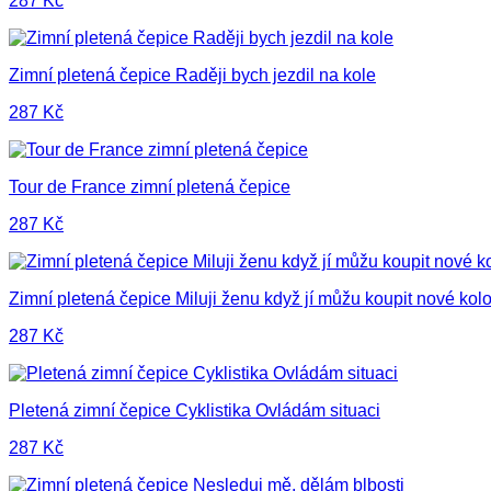
287
Kč
Zimní pletená čepice Raději bych jezdil na kole
287
Kč
Tour de France zimní pletená čepice
287
Kč
Zimní pletená čepice Miluji ženu když jí můžu koupit nové kol
287
Kč
Pletená zimní čepice Cyklistika Ovládám situaci
287
Kč