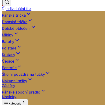
Individuální tisk
Pánská trička
Dámská trička
Dětské oblečení
Mikiny
Batohy
Polštáře
Kraťasy
Čepice
Pantofle
Školní pouzdra na tužky
Nákupní tašky
Zástěry
Pánské spodní prádlo
Novinky
Kategorie