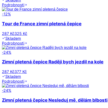
Skladem
Podrobnosti
-
12
%
Tour de France zimní pletená čepice
287 Kč
325 Kč
Skladem
Podrobnosti
-
24
%
Zimní pletená čepice Raději bych jezdil na kole
287 Kč
377 Kč
Skladem
Podrobnosti
-
24
%
Zimní pletená čepice Nesleduj mě, dělám blbosti