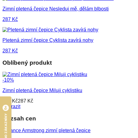
Zimní pletená čepice Nesleduj mě, dělám blbosti
287
Kč
Pletená zimní čepice Cyklista zavírá nohy
287
Kč
Oblíbený produkt
-
10
%
Zimní pletená čepice Miluji cyklistiku
320
Kč
287
Kč
Zobrazit
HODNOCENO ZÁKAZNÍKY
Rozsah cen
MIN