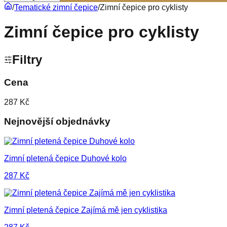
/
Tematické zimní čepice
/
Zimní čepice pro cyklisty
Zimní čepice pro cyklisty
Filtry
Cena
287 Kč
Nejnovější objednávky
Zimní pletená čepice Duhové kolo
287
Kč
Zimní pletená čepice Zajímá mě jen cyklistika