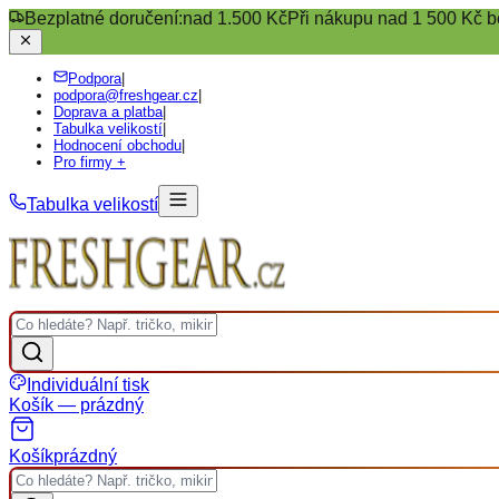
Bezplatné doručení:
nad 1.500 Kč
Při nákupu nad 1 500 Kč b
Podpora
|
podpora@freshgear.cz
|
Doprava a platba
|
Tabulka velikostí
|
Hodnocení obchodu
|
Pro firmy +
Tabulka velikostí
Individuální tisk
Košík — prázdný
Košík
prázdný