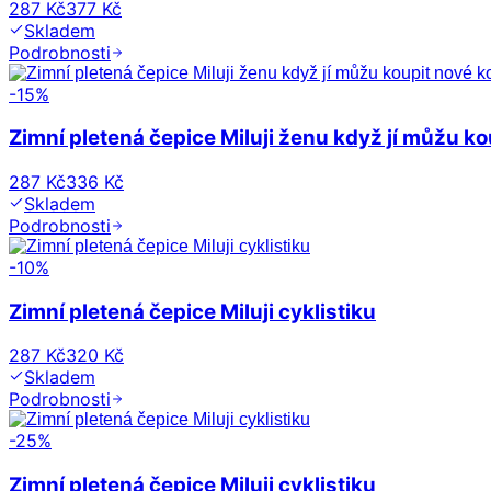
287 Kč
377 Kč
Skladem
Podrobnosti
-
15
%
Zimní pletená čepice Miluji ženu když jí můžu ko
287 Kč
336 Kč
Skladem
Podrobnosti
-
10
%
Zimní pletená čepice Miluji cyklistiku
287 Kč
320 Kč
Skladem
Podrobnosti
-
25
%
Zimní pletená čepice Miluji cyklistiku