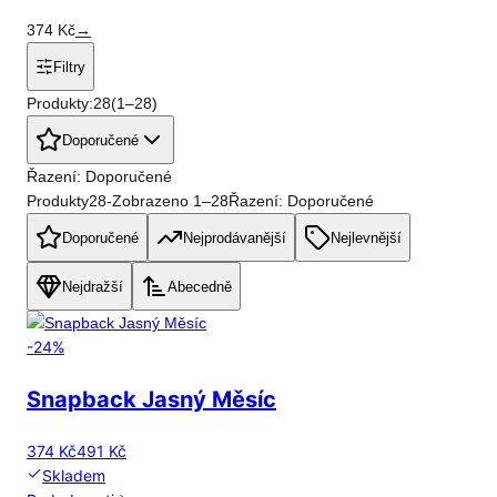
374
Kč
→
Filtry
Produkty:
28
(
1
–
28
)
Doporučené
Řazení: Doporučené
Produkty
28
-
Zobrazeno
1
–
28
Řazení: Doporučené
Doporučené
Nejprodávanější
Nejlevnější
Nejdražší
Abecedně
-
24
%
Snapback Jasný Měsíc
374 Kč
491 Kč
Skladem