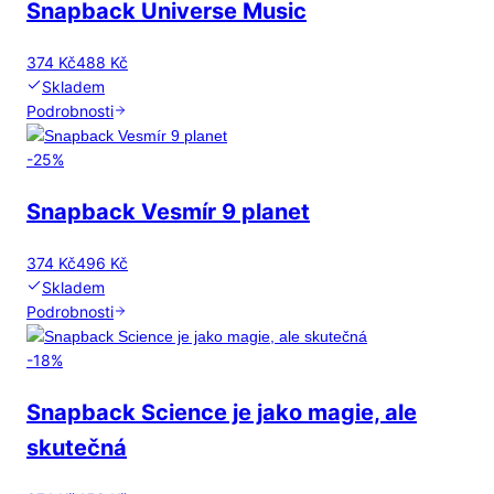
Snapback Universe Music
374 Kč
488 Kč
Skladem
Podrobnosti
-
25
%
Snapback Vesmír 9 planet
374 Kč
496 Kč
Skladem
Podrobnosti
-
18
%
Snapback Science je jako magie, ale
skutečná