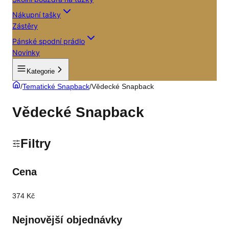
Nákupní tašky
Zástěry
Pánské spodní prádlo
Novinky
Kategorie
/
Tematické Snapback
/
Vědecké Snapback
Vědecké Snapback
Filtry
Cena
374 Kč
Nejnovější objednávky