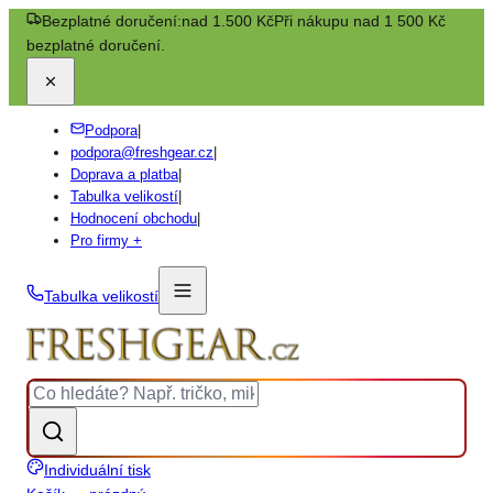
Bezplatné doručení:
nad 1.500 Kč
Při nákupu nad 1 500 Kč
bezplatné doručení.
Podpora
|
podpora@freshgear.cz
|
Doprava a platba
|
Tabulka velikostí
|
Hodnocení obchodu
|
Pro firmy +
Tabulka velikostí
Individuální tisk