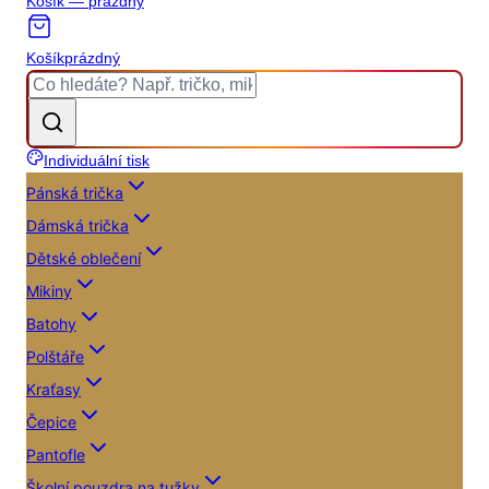
Košík — prázdný
Košík
prázdný
Individuální tisk
Pánská trička
Dámská trička
Dětské oblečení
Mikiny
Batohy
Polštáře
Kraťasy
Čepice
Pantofle
Školní pouzdra na tužky