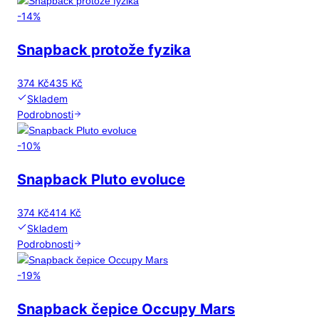
-
14
%
Snapback protože fyzika
374 Kč
435 Kč
Skladem
Podrobnosti
-
10
%
Snapback Pluto evoluce
374 Kč
414 Kč
Skladem
Podrobnosti
-
19
%
Snapback čepice Occupy Mars