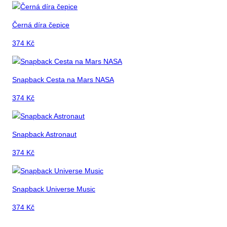
Černá díra čepice
374
Kč
Snapback Cesta na Mars NASA
374
Kč
Snapback Astronaut
374
Kč
Snapback Universe Music
374
Kč