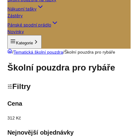
Nákupní tašky
Zástěry
Pánské spodní prádlo
Novinky
Kategorie
/
Tematická školní pouzdra
/
Školní pouzdra pro rybáře
Školní pouzdra pro rybáře
Filtry
Cena
312 Kč
Nejnovější objednávky