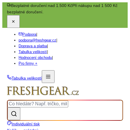
Bezplatné doručení:
nad 1.500 Kč
Při nákupu nad 1 500 Kč
bezplatné doručení.
Podpora
|
podpora@freshgear.cz
|
Doprava a platba
|
Tabulka velikostí
|
Hodnocení obchodu
|
Pro firmy +
Tabulka velikostí
Individuální tisk