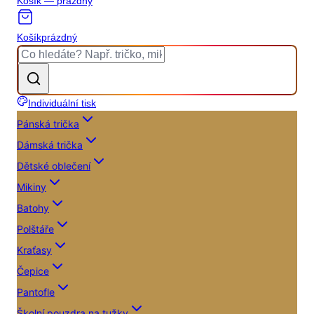
Košík — prázdný
Košík
prázdný
Individuální tisk
Pánská trička
Dámská trička
Dětské oblečení
Mikiny
Batohy
Polštáře
Kraťasy
Čepice
Pantofle
Školní pouzdra na tužky