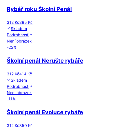
Rybář roku Školní Penál
312 Kč
385 Kč
Skladem
Podrobnosti
Není obrázek
-
25
%
Školní penál Nerušte rybáře
312 Kč
414 Kč
Skladem
Podrobnosti
Není obrázek
-
11
%
Školní penál Evoluce rybáře
312 Kč
350 Kč