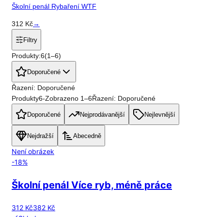
Školní penál Rybaření WTF
312
Kč
→
Filtry
Produkty:
6
(
1
–
6
)
Doporučené
Řazení: Doporučené
Produkty
6
-
Zobrazeno
1
–
6
Řazení: Doporučené
Doporučené
Nejprodávanější
Nejlevnější
Nejdražší
Abecedně
Není obrázek
-
18
%
Školní penál Více ryb, méně práce
312 Kč
382 Kč