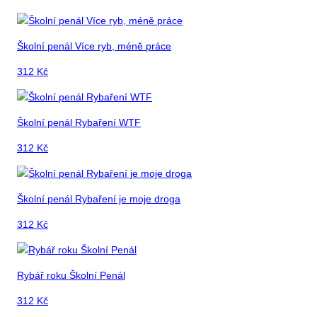
Školní penál Více ryb, méně práce
312
Kč
Školní penál Rybaření WTF
312
Kč
Školní penál Rybaření je moje droga
312
Kč
Rybář roku Školní Penál
312
Kč