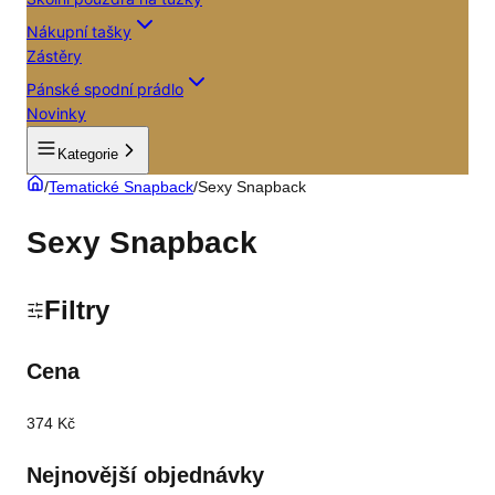
Nákupní tašky
Zástěry
Pánské spodní prádlo
Novinky
Kategorie
/
Tematické Snapback
/
Sexy Snapback
Sexy Snapback
Filtry
Cena
374 Kč
Nejnovější objednávky