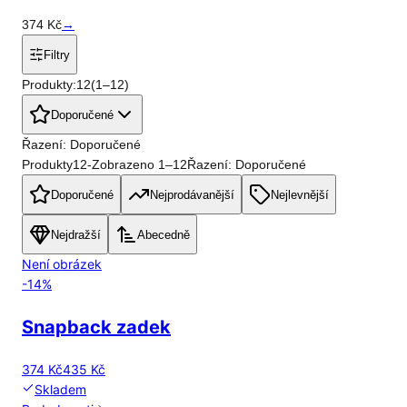
374
Kč
→
Filtry
Produkty:
12
(
1
–
12
)
Doporučené
Řazení: Doporučené
Produkty
12
-
Zobrazeno
1
–
12
Řazení: Doporučené
Doporučené
Nejprodávanější
Nejlevnější
Nejdražší
Abecedně
Není obrázek
-
14
%
Snapback zadek
374 Kč
435 Kč
Skladem