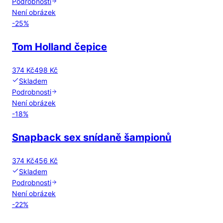
Podrobnosti
Není obrázek
-
25
%
Tom Holland čepice
374 Kč
498 Kč
Skladem
Podrobnosti
Není obrázek
-
18
%
Snapback sex snídaně šampionů
374 Kč
456 Kč
Skladem
Podrobnosti
Není obrázek
-
22
%