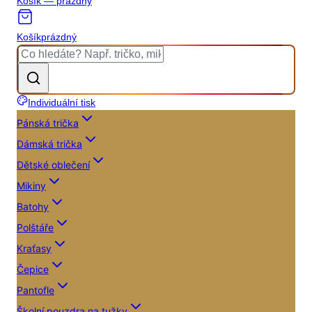
Košík — prázdný
Košík
prázdný
Individuální tisk
Pánská trička
Dámská trička
Dětské oblečení
Mikiny
Batohy
Polštáře
Kraťasy
Čepice
Pantofle
Školní pouzdra na tužky