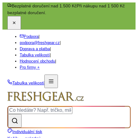
Bezplatné doručení:
nad 1.500 Kč
Při nákupu nad 1 500 Kč
bezplatné doručení.
Podpora
|
podpora@freshgear.cz
|
Doprava a platba
|
Tabulka velikostí
|
Hodnocení obchodu
|
Pro firmy +
Tabulka velikostí
Individuální tisk