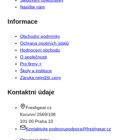
Sledování objednávky
Napište nám
Informace
Obchodní podmínky
Ochrana osobních údajů
Hodnocení obchodu
O společnosti
Pro firmy +
Školy a instituce
Záruka nejnižší ceny
Kontaktní údaje
Freshgear.cz
Korunní 2569/108
101 00 Praha 10
Kontaktujte podporu
podpora@freshgear.cz