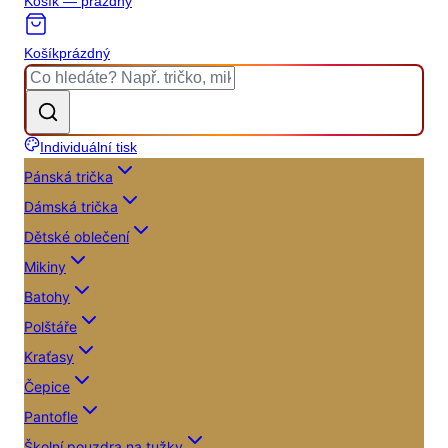
Košík — prázdný
Košík
prázdný
Individuální tisk
Pánská trička
Dámská trička
Dětské oblečení
Mikiny
Batohy
Polštáře
Kraťasy
Čepice
Pantofle
Školní pouzdra na tužky