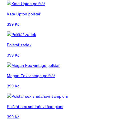
Kate Upton polštář
399
Kč
Polštář zadek
399
Kč
Megan Fox vintage polštář
399
Kč
Polštář sex snídaňoví šampioni
399
Kč