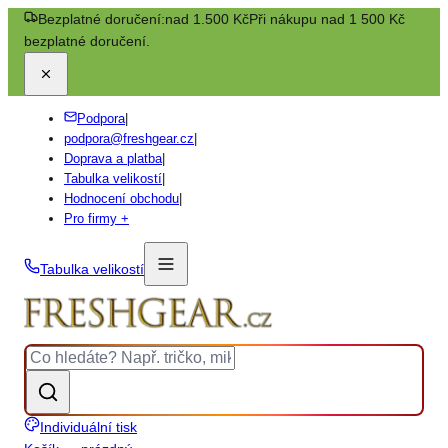
Bezplatné doručení:
nad 1.500 Kč
Při nákupu nad 1 500 Kč
bezplatné doručení.
Podpora
|
podpora@freshgear.cz
|
Doprava a platba
|
Tabulka velikostí
|
Hodnocení obchodu
|
Pro firmy +
Tabulka velikostí
Individuální tisk