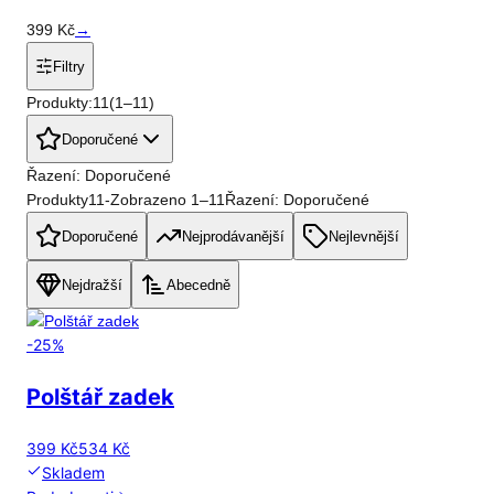
399
Kč
→
Filtry
Produkty:
11
(
1
–
11
)
Doporučené
Řazení: Doporučené
Produkty
11
-
Zobrazeno
1
–
11
Řazení: Doporučené
Doporučené
Nejprodávanější
Nejlevnější
Nejdražší
Abecedně
-
25
%
Polštář zadek
399 Kč
534 Kč
Skladem