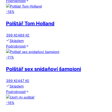
Podrobnosti
-
18
%
Polštář Tom Holland
399 Kč
489 Kč
Skladem
Podrobnosti
-
11
%
Polštář sex snídaňoví šampioni
399 Kč
447 Kč
Skladem
Podrobnosti
-
16
%