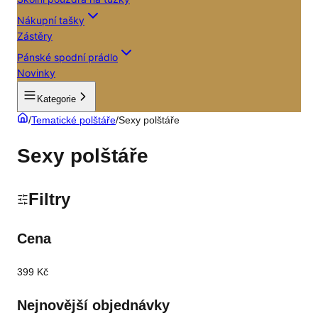
Nákupní tašky
Zástěry
Pánské spodní prádlo
Novinky
Kategorie
/
Tematické polštáře
/
Sexy polštáře
Sexy polštáře
Filtry
Cena
399 Kč
Nejnovější objednávky