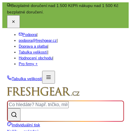
Bezplatné doručení:
nad 1.500 Kč
Při nákupu nad 1 500 Kč
bezplatné doručení.
Podpora
|
podpora@freshgear.cz
|
Doprava a platba
|
Tabulka velikostí
|
Hodnocení obchodu
|
Pro firmy +
Tabulka velikostí
Individuální tisk