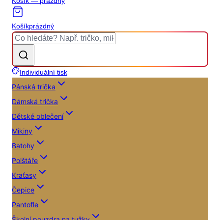
Košík — prázdný
Košík
prázdný
Individuální tisk
Pánská trička
Dámská trička
Dětské oblečení
Mikiny
Batohy
Polštáře
Kraťasy
Čepice
Pantofle
Školní pouzdra na tužky