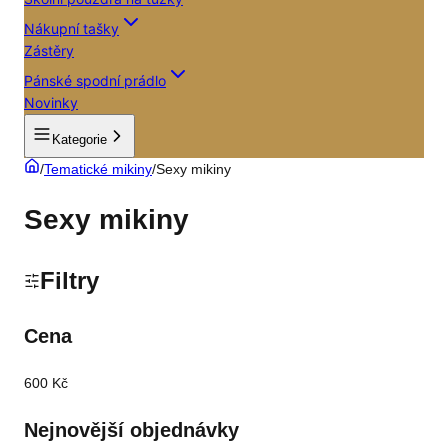
Nákupní tašky
Zástěry
Pánské spodní prádlo
Novinky
Kategorie
/
Tematické mikiny
/
Sexy mikiny
Sexy mikiny
Filtry
Cena
600 Kč
Nejnovější objednávky