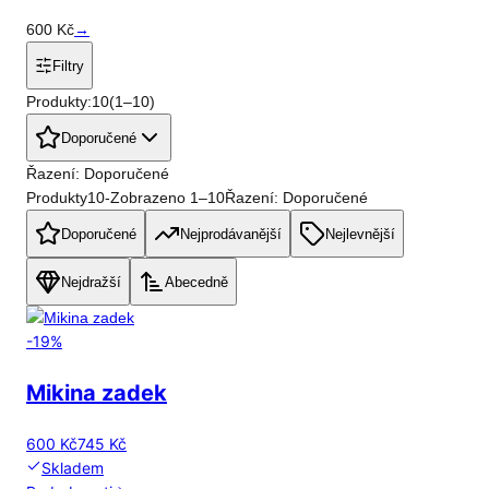
600
Kč
→
Filtry
Produkty:
10
(
1
–
10
)
Doporučené
Řazení: Doporučené
Produkty
10
-
Zobrazeno
1
–
10
Řazení: Doporučené
Doporučené
Nejprodávanější
Nejlevnější
Nejdražší
Abecedně
-
19
%
Mikina zadek
600 Kč
745 Kč
Skladem