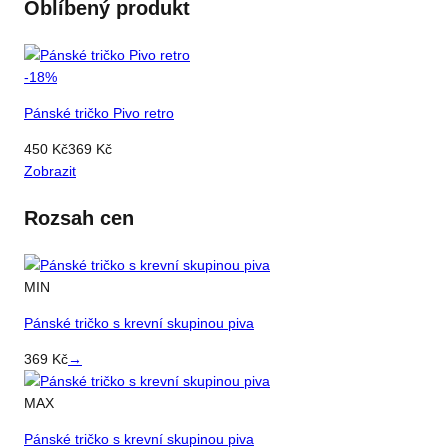
Oblíbený produkt
-
18
%
Pánské tričko Pivo retro
450
Kč
369
Kč
Zobrazit
Rozsah cen
MIN
Pánské tričko s krevní skupinou piva
369
Kč
→
MAX
Pánské tričko s krevní skupinou piva