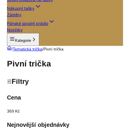
Nákupní tašky
Zástěry
Pánské spodní prádlo
Novinky
Kategorie
/
Tematická trička
/
Pivní trička
Pivní trička
Filtry
Cena
369 Kč
Nejnovější objednávky