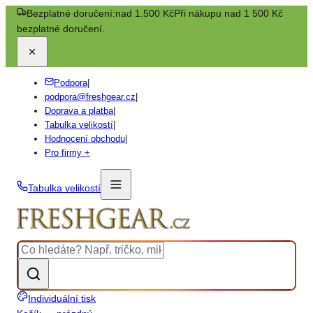
Bezplatné doručení:
nad 1.500 Kč
Při nákupu nad 1 500 Kč
bezplatné doručení.
Podpora
|
podpora@freshgear.cz
|
Doprava a platba
|
Tabulka velikostí
|
Hodnocení obchodu
|
Pro firmy +
Tabulka velikostí
Individuální tisk