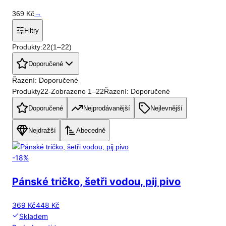
369
Kč
→
Filtry
Produkty:
22
(
1
–
22
)
Doporučené
Řazení: Doporučené
Produkty
22
-
Zobrazeno
1
–
22
Řazení: Doporučené
Doporučené
Nejprodávanější
Nejlevnější
Nejdražší
Abecedně
-
18
%
Pánské tričko, šetři vodou, pij pivo
369 Kč
448 Kč
Skladem