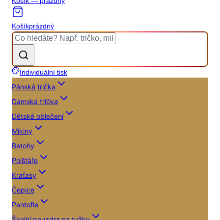
Košík — prázdný
Košík
prázdný
Individuální tisk
Pánská trička
Dámská trička
Dětské oblečení
Mikiny
Batohy
Polštáře
Kraťasy
Čepice
Pantofle
Školní pouzdra na tužky