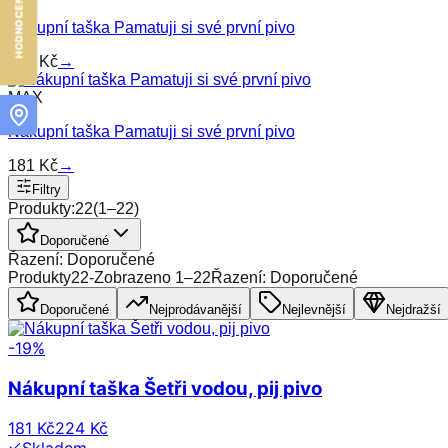
Nákupní taška Pamatuji si své první pivo
181
Kč
→
MAX
Nákupní taška Pamatuji si své první pivo
181
Kč
→
Filtry
Produkty:
22
(
1
–
22
)
Doporučené
Řazení: Doporučené
Produkty
22
-
Zobrazeno
1
–
22
Řazení: Doporučené
Doporučené
Nejprodávanější
Nejlevnější
Nejdražší
-
19
%
Nákupní taška Šetři vodou, pij pivo
181 Kč
224 Kč