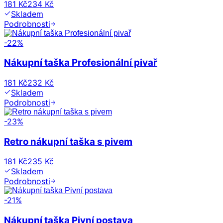
181 Kč
234 Kč
Skladem
Podrobnosti
-
22
%
Nákupní taška Profesionální pivař
181 Kč
232 Kč
Skladem
Podrobnosti
-
23
%
Retro nákupní taška s pivem
181 Kč
235 Kč
Skladem
Podrobnosti
-
21
%
Nákupní taška Pivní postava