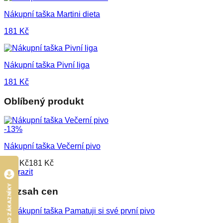
Nákupní taška Martini dieta
181
Kč
Nákupní taška Pivní liga
181
Kč
Oblíbený produkt
-
13
%
Nákupní taška Večerní pivo
208
Kč
181
Kč
Zobrazit
HODNOCENO ZÁKAZNÍKY
Rozsah cen
MIN