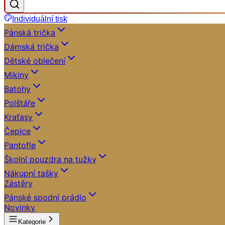
Individuální tisk
Pánská trička
Dámská trička
Dětské oblečení
Mikiny
Batohy
Polštáře
Kraťasy
Čepice
Pantofle
Školní pouzdra na tužky
Nákupní tašky
Zástěry
Pánské spodní prádlo
Novinky
Kategorie