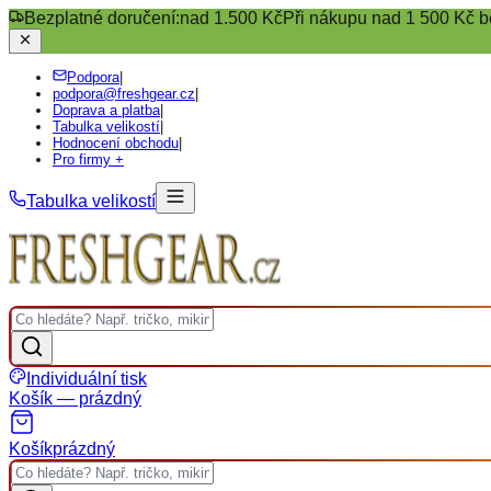
Bezplatné doručení:
nad 1.500 Kč
Při nákupu nad 1 500 Kč b
Podpora
|
podpora@freshgear.cz
|
Doprava a platba
|
Tabulka velikostí
|
Hodnocení obchodu
|
Pro firmy +
Tabulka velikostí
Individuální tisk
Košík — prázdný
Košík
prázdný