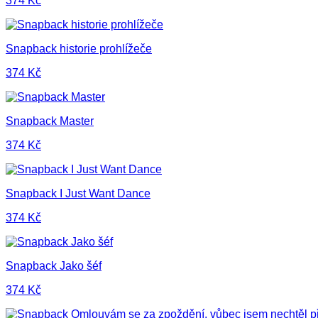
374
Kč
Snapback historie prohlížeče
374
Kč
Snapback Master
374
Kč
Snapback I Just Want Dance
374
Kč
Snapback Jako šéf
374
Kč