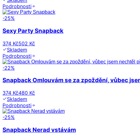
Skladem
Podrobnosti
-
25
%
Sexy Party Snapback
374 Kč
502 Kč
Skladem
Podrobnosti
-
22
%
Snapback Omlouvám se za zpoždění, vůbec jsem 
374 Kč
480 Kč
Skladem
Podrobnosti
-
25
%
Snapback Nerad vstávám