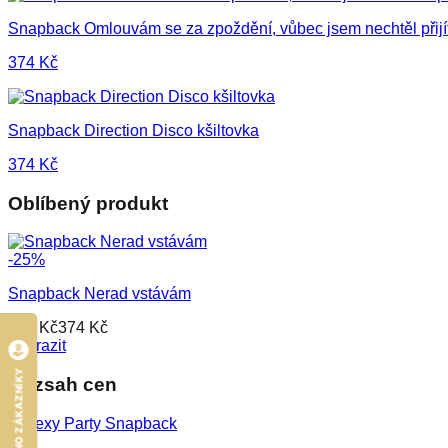
Snapback Omlouvám se za zpoždění, vůbec jsem nechtěl přijí
374
Kč
Snapback Direction Disco kšiltovka
374
Kč
Oblíbený produkt
-
25
%
Snapback Nerad vstávám
500
Kč
374
Kč
Zobrazit
HODNOCENO ZÁKAZNÍKY
Rozsah cen
MIN