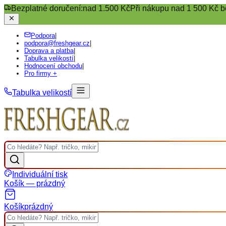
Bezplatné doručení:
nad 1.500 Kč
Při nákupu nad 1 500 Kč b
Podpora
|
podpora@freshgear.cz
|
Doprava a platba
|
Tabulka velikostí
|
Hodnocení obchodu
|
Pro firmy +
Tabulka velikostí
Individuální tisk
Košík — prázdný
Košík
prázdný