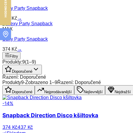
Sexy Party Snapback
374
Kč
→
MAX
Sexy Party Snapback
374
Kč
→
Filtry
Produkty:
9
(
1
–
9
)
Doporučené
Řazení: Doporučené
Produkty
9
-
Zobrazeno
1
–
9
Řazení: Doporučené
Doporučené
Nejprodávanější
Nejlevnější
Nejdražší
-
14
%
Snapback Direction Disco kšiltovka
374 Kč
437 Kč