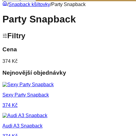
/
Snapback kšiltovky
/
Party Snapback
Party Snapback
Filtry
Cena
374 Kč
Nejnovější objednávky
Sexy Party Snapback
374
Kč
Audi A3 Snapback