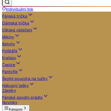
Individuální tisk
Pánská trička
Dámská trička
Dětské oblečení
Mikiny
Batohy
Polštáře
Kraťasy
Čepice
Pantofle
Školní pouzdra na tužky
Nákupní tašky
Zástěry
Pánské spodní prádlo
Novinky
Kategorie