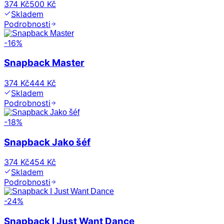
374 Kč
500 Kč
Skladem
Podrobnosti
-
16
%
Snapback Master
374 Kč
444 Kč
Skladem
Podrobnosti
-
18
%
Snapback Jako šéf
374 Kč
454 Kč
Skladem
Podrobnosti
-
24
%
Snapback I Just Want Dance