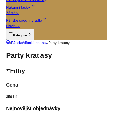
Nákupní tašky
Zástěry
Pánské spodní prádlo
Novinky
Kategorie
/
Pánské/dětské kraťasy
/
Party kraťasy
Party kraťasy
Filtry
Cena
359 Kč
Nejnovější objednávky