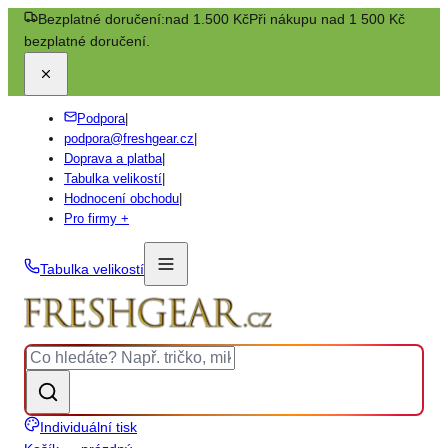
Bezplatné doručení:
nad 1.500 Kč
Při nákupu nad 1 500 Kč
bezplatné doručení.
Podpora
|
podpora@freshgear.cz
|
Doprava a platba
|
Tabulka velikostí
|
Hodnocení obchodu
|
Pro firmy +
Tabulka velikostí
Individuální tisk