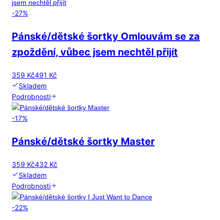
-
27
%
Pánské/dětské šortky Omlouvám se za
zpoždění, vůbec jsem nechtěl přijít
359 Kč
491 Kč
Skladem
Podrobnosti
-
17
%
Pánské/dětské šortky Master
359 Kč
432 Kč
Skladem
Podrobnosti
-
22
%