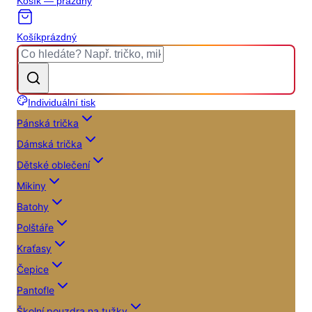
Košík — prázdný
Košík
prázdný
Individuální tisk
Pánská trička
Dámská trička
Dětské oblečení
Mikiny
Batohy
Polštáře
Kraťasy
Čepice
Pantofle
Školní pouzdra na tužky