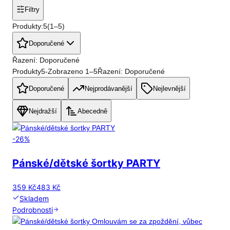
Filtry
Produkty:
5
(
1
–
5
)
Doporučené
Řazení: Doporučené
Produkty
5
-
Zobrazeno
1
–
5
Řazení: Doporučené
Doporučené
Nejprodávanější
Nejlevnější
Nejdražší
Abecedně
-
26
%
Pánské/dětské šortky PARTY
359 Kč
483 Kč
Skladem
Podrobnosti