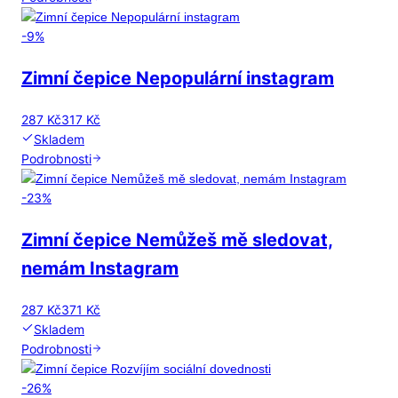
-
9
%
Zimní čepice Nepopulární instagram
287 Kč
317 Kč
Skladem
Podrobnosti
-
23
%
Zimní čepice Nemůžeš mě sledovat,
nemám Instagram
287 Kč
371 Kč
Skladem
Podrobnosti
-
26
%