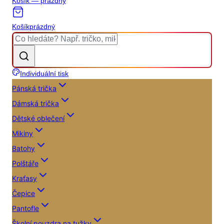
Košík — prázdný
Košík
prázdný
Individuální tisk
Pánská trička
Dámská trička
Dětské oblečení
Mikiny
Batohy
Polštáře
Kraťasy
Čepice
Pantofle
Školní pouzdra na tužky