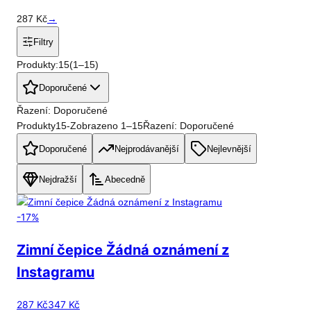
287
Kč
→
Filtry
Produkty:
15
(
1
–
15
)
Doporučené
Řazení: Doporučené
Produkty
15
-
Zobrazeno
1
–
15
Řazení: Doporučené
Doporučené
Nejprodávanější
Nejlevnější
Nejdražší
Abecedně
-
17
%
Zimní čepice Žádná oznámení z
Instagramu
287 Kč
347 Kč