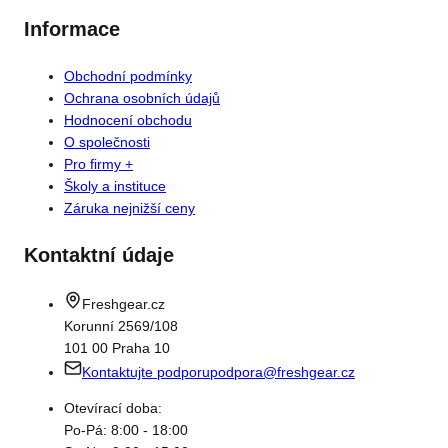
Informace
Obchodní podmínky
Ochrana osobních údajů
Hodnocení obchodu
O společnosti
Pro firmy +
Školy a instituce
Záruka nejnižší ceny
Kontaktní údaje
Freshgear.cz
Korunní 2569/108
101 00 Praha 10
Kontaktujte podporu
podpora@freshgear.cz
Otevírací doba:
Po-Pá: 8:00 - 18:00