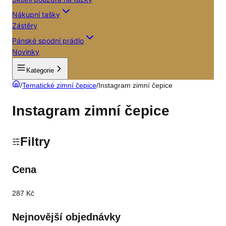
Nákupní tašky
Zástěry
Pánské spodní prádlo
Novinky
Kategorie
/
Tematické zimní čepice
/
Instagram zimní čepice
Instagram zimní čepice
Filtry
Cena
287 Kč
Nejnovější objednávky