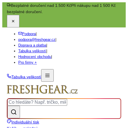
Bezplatné doručení:
nad 1.500 Kč
Při nákupu nad 1 500 Kč
bezplatné doručení.
Podpora
|
podpora@freshgear.cz
|
Doprava a platba
|
Tabulka velikostí
|
Hodnocení obchodu
|
Pro firmy +
Tabulka velikostí
Individuální tisk