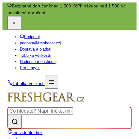
Bezplatné doručení:
nad 1.500 Kč
Při nákupu nad 1 500 Kč
bezplatné doručení.
Podpora
|
podpora@freshgear.cz
|
Doprava a platba
|
Tabulka velikostí
|
Hodnocení obchodu
|
Pro firmy +
Tabulka velikostí
Individuální tisk