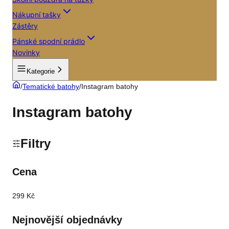
Nákupní tašky
Zástěry
Pánské spodní prádlo
Novinky
Kategorie
/
Tematické batohy
/
Instagram batohy
Instagram batohy
Filtry
Cena
299 Kč
Nejnovější objednávky