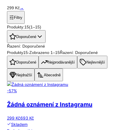
299
Kč
→
Filtry
Produkty:
15
(
1
–
15
)
Doporučené
Řazení: Doporučené
Produkty
15
-
Zobrazeno
1
–
15
Řazení: Doporučené
Doporučené
Nejprodávanější
Nejlevnější
Nejdražší
Abecedně
-
57
%
Žádná oznámení z Instagramu
299 Kč
693 Kč
Skladem