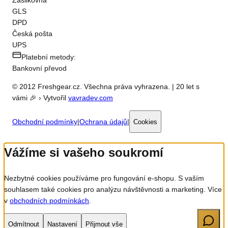
Zásilkovna
GLS
DPD
Česká pošta
UPS
Platební metody:
Bankovní převod
© 2012 Freshgear.cz. Všechna práva vyhrazena. | 20 let s
vámi 🎉 › Vytvořil
vavradev.com
Obchodní podmínky
|
Ochrana údajů
|
Cookies
Vážíme si vašeho soukromí
Nezbytné cookies používáme pro fungování e-shopu. S vaším
souhlasem také cookies pro analýzu návštěvnosti a marketing. Více
v
obchodních podmínkách
.
Odmítnout
Nastavení
Přijmout vše