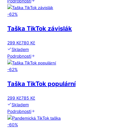
Podrobnosti
-
62
%
Taška TikTok závislák
299 Kč
780 Kč
Skladem
Podrobnosti
-
62
%
Taška TikTok populární
299 Kč
785 Kč
Skladem
Podrobnosti
-
60
%