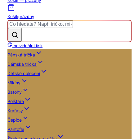
Košík — prázdný
Košík
prázdný
Individuální tisk
Pánská trička
Dámská trička
Dětské oblečení
Mikiny
Batohy
Polštáře
Kraťasy
Čepice
Pantofle
Školní pouzdra na tužky