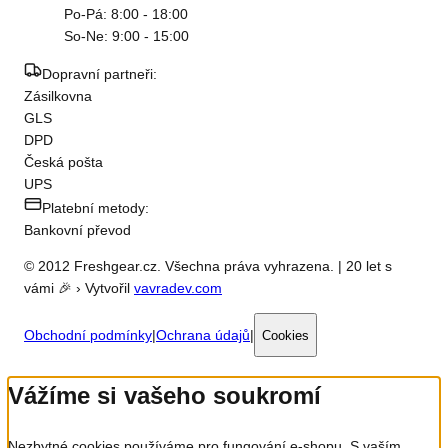
Po-Pá: 8:00 - 18:00
So-Ne: 9:00 - 15:00
Dopravní partneři:
Zásilkovna
GLS
DPD
Česká pošta
UPS
Platební metody:
Bankovní převod
© 2012 Freshgear.cz. Všechna práva vyhrazena. | 20 let s
vámi 🎉 › Vytvořil
vavradev.com
Obchodní podmínky
|
Ochrana údajů
|
Cookies
Vážíme si vašeho soukromí
Nezbytné cookies používáme pro fungování e-shopu. S vaším