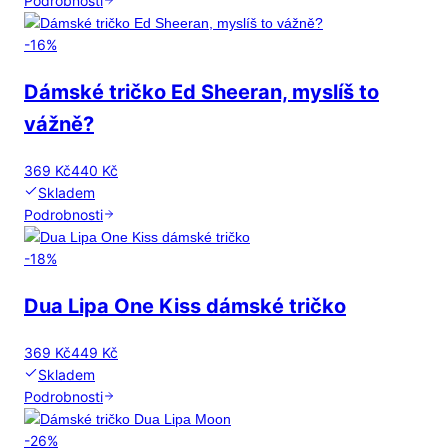
Podrobnosti
-
16
%
Dámské tričko Ed Sheeran, myslíš to
vážně?
369 Kč
440 Kč
Skladem
Podrobnosti
-
18
%
Dua Lipa One Kiss dámské tričko
369 Kč
449 Kč
Skladem
Podrobnosti
-
26
%