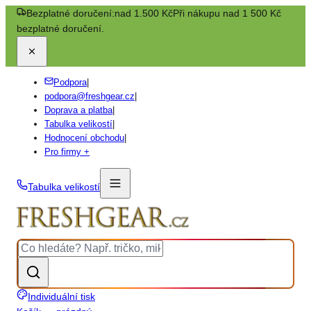
Bezplatné doručení:
nad 1.500 Kč
Při nákupu nad 1 500 Kč
bezplatné doručení.
Podpora
|
podpora@freshgear.cz
|
Doprava a platba
|
Tabulka velikostí
|
Hodnocení obchodu
|
Pro firmy +
Tabulka velikostí
Individuální tisk