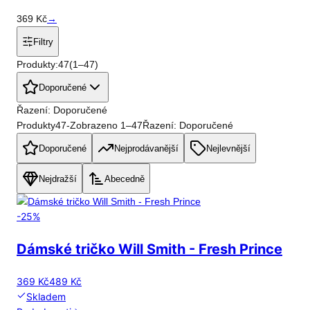
369
Kč
→
Filtry
Produkty:
47
(
1
–
47
)
Doporučené
Řazení: Doporučené
Produkty
47
-
Zobrazeno
1
–
47
Řazení: Doporučené
Doporučené
Nejprodávanější
Nejlevnější
Nejdražší
Abecedně
-
25
%
Dámské tričko Will Smith - Fresh Prince
369 Kč
489 Kč
Skladem