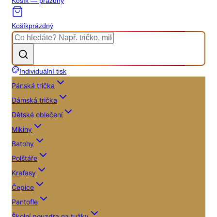
Košík — prázdný
Košík
prázdný
Individuální tisk
Pánská trička
Dámská trička
Dětské oblečení
Mikiny
Batohy
Polštáře
Kraťasy
Čepice
Pantofle
Školní pouzdra na tužky