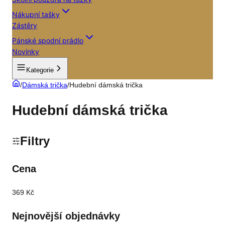
Nákupní tašky
Zástěry
Pánské spodní prádlo
Novinky
Kategorie
/
Dámská trička
/
Hudební dámská trička
Hudební dámská trička
Filtry
Cena
369 Kč
Nejnovější objednávky