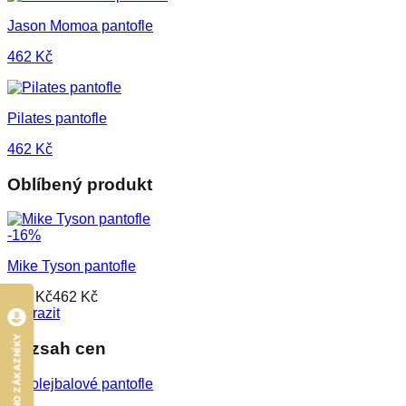
Jason Momoa pantofle
462
Kč
Pilates pantofle
462
Kč
Oblíbený produkt
-
16
%
Mike Tyson pantofle
552
Kč
462
Kč
Zobrazit
HODNOCENO ZÁKAZNÍKY
Rozsah cen
MIN