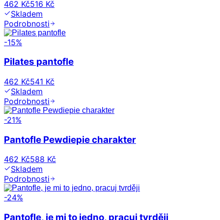
462 Kč
516 Kč
Skladem
Podrobnosti
-
15
%
Pilates pantofle
462 Kč
541 Kč
Skladem
Podrobnosti
-
21
%
Pantofle Pewdiepie charakter
462 Kč
588 Kč
Skladem
Podrobnosti
-
24
%
Pantofle, je mi to jedno, pracuj tvrději