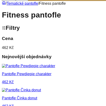
/
Tematické pantofle
/
Fitness pantofle
Fitness pantofle
Filtry
Cena
462 Kč
Nejnovější objednávky
Pantofle Pewdiepie charakter
462
Kč
Pantofle Činka donut