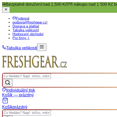
Bezplatné doručení:
nad 1.500 Kč
Při nákupu nad 1 500 Kč b
Podpora
|
podpora@freshgear.cz
|
Doprava a platba
|
Tabulka velikostí
|
Hodnocení obchodu
|
Pro firmy +
Tabulka velikostí
Individuální tisk
Košík — prázdný
Košík
prázdný