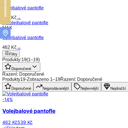
Volejbalové pantofle
462
Kč
→
MAX
Volejbalové pantofle
462
Kč
→
Filtry
Produkty:
19
(
1
–
19
)
Doporučené
Řazení: Doporučené
Produkty
19
-
Zobrazeno
1
–
19
Řazení: Doporučené
Doporučené
Nejprodávanější
Nejlevnější
Nejdražší
-
14
%
Volejbalové pantofle
462 Kč
539 Kč