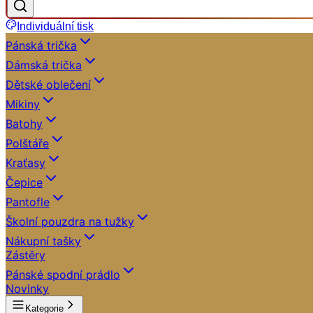
Individuální tisk
Pánská trička
Dámská trička
Dětské oblečení
Mikiny
Batohy
Polštáře
Kraťasy
Čepice
Pantofle
Školní pouzdra na tužky
Nákupní tašky
Zástěry
Pánské spodní prádlo
Novinky
Kategorie