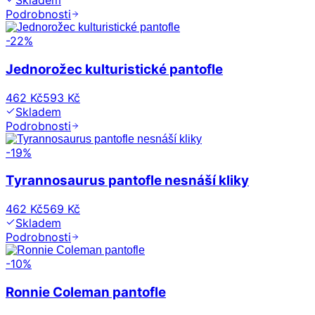
Skladem
Podrobnosti
-
22
%
Jednorožec kulturistické pantofle
462 Kč
593 Kč
Skladem
Podrobnosti
-
19
%
Tyrannosaurus pantofle nesnáší kliky
462 Kč
569 Kč
Skladem
Podrobnosti
-
10
%
Ronnie Coleman pantofle