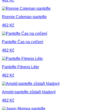
462
Kč
Ronnie Coleman pantofle
462
Kč
Pantofle Čas na cvičení
462
Kč
Pantofle Fitness Léto
462
Kč
Arnold pantofle zůstaň hladový
462
Kč