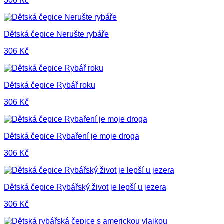
306
Kč
Dětská čepice Nerušte rybáře
306
Kč
Dětská čepice Rybář roku
306
Kč
Dětská čepice Rybaření je moje droga
306
Kč
Dětská čepice Rybářský život je lepší u jezera
306
Kč