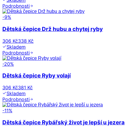
Skladem
Podrobnosti
-
9
%
Dětská čepice Drž hubu a chytej ryby
306 Kč
338 Kč
Skladem
Podrobnosti
-
20
%
Dětská čepice Ryby volají
306 Kč
381 Kč
Skladem
Podrobnosti
-
11
%
Dětská čepice Rybářský život je lepší u jezera