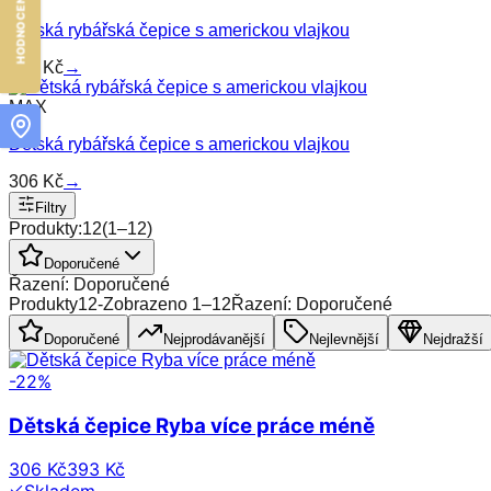
Dětská rybářská čepice s americkou vlajkou
306
Kč
→
MAX
Dětská rybářská čepice s americkou vlajkou
306
Kč
→
Filtry
Produkty:
12
(
1
–
12
)
Doporučené
Řazení: Doporučené
Produkty
12
-
Zobrazeno
1
–
12
Řazení: Doporučené
Doporučené
Nejprodávanější
Nejlevnější
Nejdražší
-
22
%
Dětská čepice Ryba více práce méně
306 Kč
393 Kč