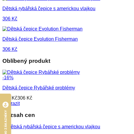
Dětská rybářská čepice s americkou vlajkou
306
Kč
Dětská čepice Evolution Fisherman
306
Kč
Oblíbený produkt
-
16
%
Dětská čepice Rybářské problémy
364
Kč
306
Kč
Zobrazit
HODNOCENO ZÁKAZNÍKY
Rozsah cen
MIN