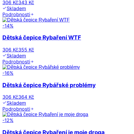
306 Kč
343 Kč
Skladem
Podrobnosti
-
14
%
Dětská čepice Rybaření WTF
306 Kč
355 Kč
Skladem
Podrobnosti
-
16
%
Dětská čepice Rybářské problémy
306 Kč
364 Kč
Skladem
Podrobnosti
-
12
%
Dětská čepice Rybaření je moje droga