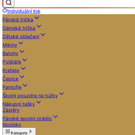
Individuální tisk
Pánská trička
Dámská trička
Dětské oblečení
Mikiny
Batohy
Polštáře
Kraťasy
Čepice
Pantofle
Školní pouzdra na tužky
Nákupní tašky
Zástěry
Pánské spodní prádlo
Novinky
Kategorie