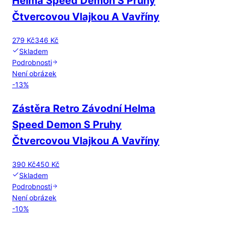
Helma Speed Demon S Pruhy
Čtvercovou Vlajkou A Vavříny
279 Kč
346 Kč
Skladem
Podrobnosti
Není obrázek
-
13
%
Zástěra Retro Závodní Helma
Speed Demon S Pruhy
Čtvercovou Vlajkou A Vavříny
390 Kč
450 Kč
Skladem
Podrobnosti
Není obrázek
-
10
%