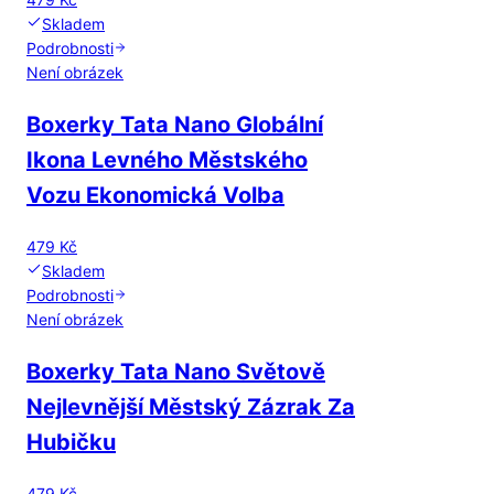
Skladem
Podrobnosti
Není obrázek
Boxerky Tata Nano Globální
Ikona Levného Městského
Vozu Ekonomická Volba
479 Kč
Skladem
Podrobnosti
Není obrázek
Boxerky Tata Nano Světově
Nejlevnější Městský Zázrak Za
Hubičku
479 Kč