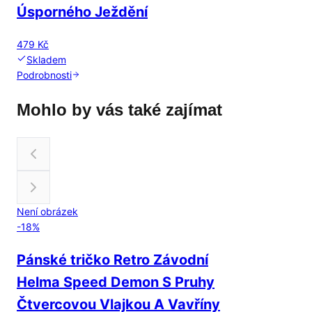
Úsporného Ježdění
479 Kč
Skladem
Podrobnosti
Mohlo by vás také zajímat
Není obrázek
-
18
%
Pánské tričko Retro Závodní
Helma Speed Demon S Pruhy
Čtvercovou Vlajkou A Vavříny