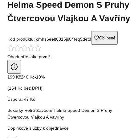
Helma Speed Demon S Pruhy
Čtvercovou Vlajkou A Vavříny
Oblíbené
Kód produktu:
cmhs6eelt0015js04teq9det8
Ohodnoťte jako první!
199 Kč
246 Kč
-
19
%
(
164 Kč
bez DPH)
Úspora:
47 Kč
Boxerky Retro Závodní Helma Speed Demon S Pruhy
Čtvercovou Vlajkou A Vavříny
Doplňkové služby k objednávce