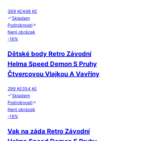
369 Kč
448 Kč
Skladem
Podrobnosti
Není obrázek
-
16
%
Dětské body Retro Závodní
Helma Speed Demon S Pruhy
Čtvercovou Vlajkou A Vavříny
299 Kč
354 Kč
Skladem
Podrobnosti
Není obrázek
-
19
%
Vak na záda Retro Závodní