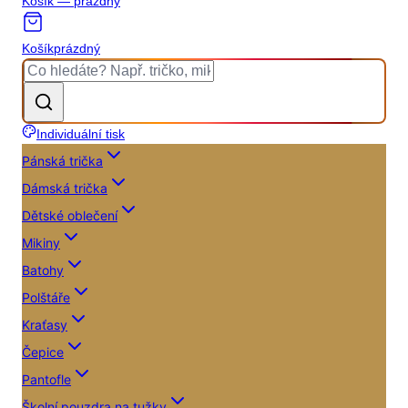
Košík — prázdný
Košík
prázdný
Individuální tisk
Pánská trička
Dámská trička
Dětské oblečení
Mikiny
Batohy
Polštáře
Kraťasy
Čepice
Pantofle
Školní pouzdra na tužky