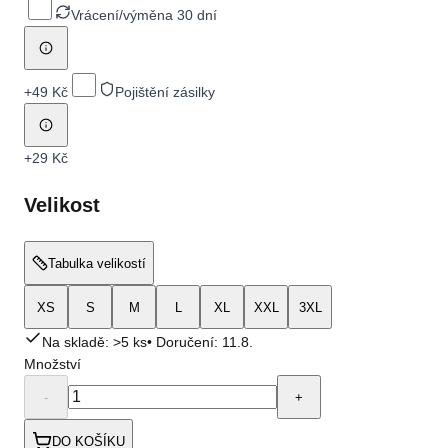
Vrácení/výměna 30 dní
+
49 Kč
Pojištění zásilky
+
29 Kč
Velikost
Tabulka velikostí
XS
S
M
L
XL
XXL
3XL
Na skladě: >5 ks
• Doručení:
11.8.
Množství
-
+
DO KOŠÍKU