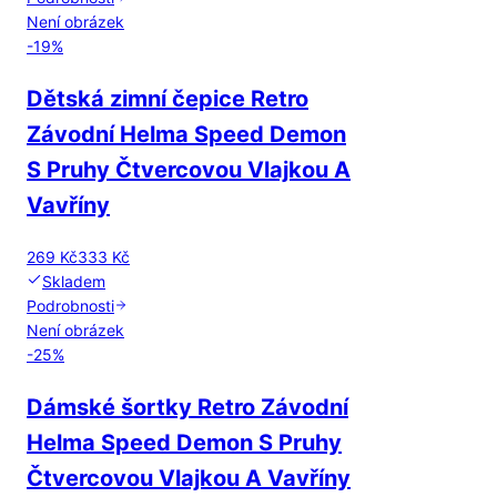
Není obrázek
-
19
%
Dětská zimní čepice Retro
Závodní Helma Speed Demon
S Pruhy Čtvercovou Vlajkou A
Vavříny
269 Kč
333 Kč
Skladem
Podrobnosti
Není obrázek
-
25
%
Dámské šortky Retro Závodní
Helma Speed Demon S Pruhy
Čtvercovou Vlajkou A Vavříny