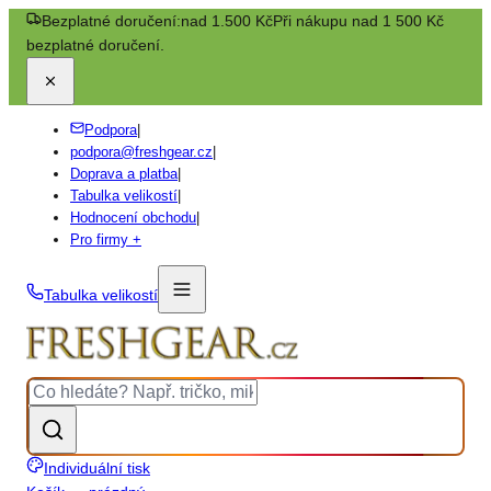
Bezplatné doručení:
nad 1.500 Kč
Při nákupu nad 1 500 Kč
bezplatné doručení.
Podpora
|
podpora@freshgear.cz
|
Doprava a platba
|
Tabulka velikostí
|
Hodnocení obchodu
|
Pro firmy +
Tabulka velikostí
Individuální tisk