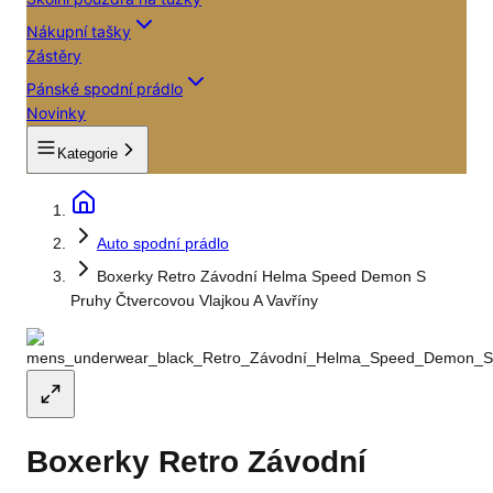
Nákupní tašky
Zástěry
Pánské spodní prádlo
Novinky
Kategorie
Auto spodní prádlo
Boxerky Retro Závodní Helma Speed Demon S
Pruhy Čtvercovou Vlajkou A Vavříny
Boxerky Retro Závodní