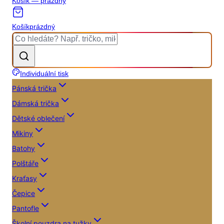
Košík — prázdný
Košík
prázdný
Individuální tisk
Pánská trička
Dámská trička
Dětské oblečení
Mikiny
Batohy
Polštáře
Kraťasy
Čepice
Pantofle
Školní pouzdra na tužky