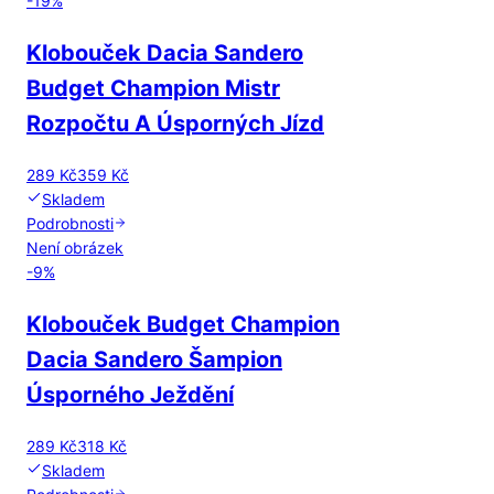
-
19
%
Klobouček Dacia Sandero
Budget Champion Mistr
Rozpočtu A Úsporných Jízd
289 Kč
359 Kč
Skladem
Podrobnosti
Není obrázek
-
9
%
Klobouček Budget Champion
Dacia Sandero Šampion
Úsporného Ježdění
289 Kč
318 Kč
Skladem