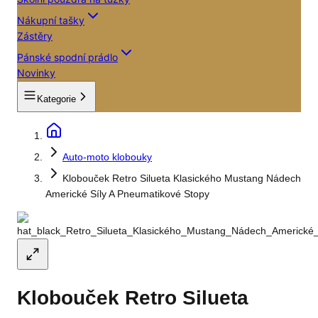
Nákupní tašky
Zástěry
Pánské spodní prádlo
Novinky
Kategorie
Auto-moto klobouky
Klobouček Retro Silueta Klasického Mustang Nádech
Americké Síly A Pneumatikové Stopy
Klobouček Retro Silueta