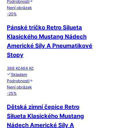
Podrobnosti
Není obrázek
-
20
%
Pánské tričko Retro Silueta
Klasického Mustang Nádech
Americké Síly A Pneumatikové
Stopy
369 Kč
464 Kč
Skladem
Podrobnosti
Není obrázek
-
25
%
Dětská zimní čepice Retro
Silueta Klasického Mustang
Nádech Americké Síly A