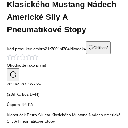
Klasického Mustang Nádech
Americké Síly A
Pneumatikové Stopy
Oblíbené
Kód produktu:
cmhrp21r7001sl704idkagak4
Ohodnoťte jako první!
289 Kč
383 Kč
-
25
%
(
239 Kč
bez DPH)
Úspora:
94 Kč
Klobouček Retro Silueta Klasického Mustang Nádech Americké
Síly A Pneumatikové Stopy