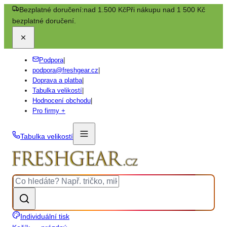
Bezplatné doručení:
nad 1.500 Kč
Při nákupu nad 1 500 Kč
bezplatné doručení.
Podpora
|
podpora@freshgear.cz
|
Doprava a platba
|
Tabulka velikostí
|
Hodnocení obchodu
|
Pro firmy +
Tabulka velikostí
Individuální tisk