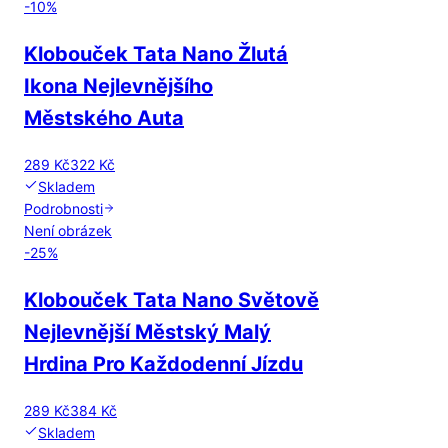
-
10
%
Klobouček Tata Nano Žlutá
Ikona Nejlevnějšího
Městského Auta
289 Kč
322 Kč
Skladem
Podrobnosti
Není obrázek
-
25
%
Klobouček Tata Nano Světově
Nejlevnější Městský Malý
Hrdina Pro Každodenní Jízdu
289 Kč
384 Kč
Skladem