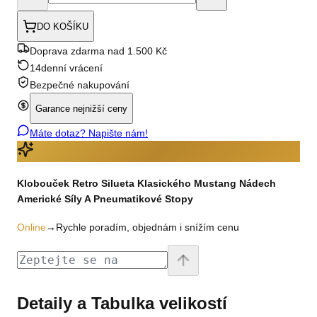
DO KOŠÍKU
Doprava zdarma nad 1.500 Kč
14denní vrácení
Bezpečné nakupování
Garance nejnižší ceny
Máte dotaz? Napište nám!
Klobouček Retro Silueta Klasického Mustang Nádech
Americké Síly A Pneumatikové Stopy
Online
→
Rychle poradím, objednám i snížím cenu
Detaily a Tabulka velikostí