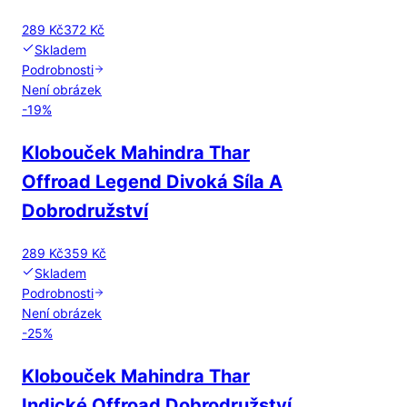
289 Kč
372 Kč
Skladem
Podrobnosti
Není obrázek
-
19
%
Klobouček Mahindra Thar
Offroad Legend Divoká Síla A
Dobrodružství
289 Kč
359 Kč
Skladem
Podrobnosti
Není obrázek
-
25
%
Klobouček Mahindra Thar
Indické Offroad Dobrodružství