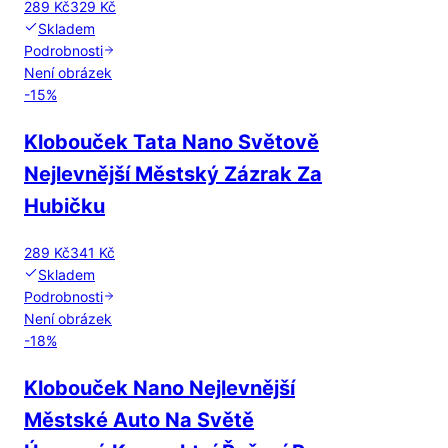
289 Kč
329 Kč
Skladem
Podrobnosti
Není obrázek
-
15
%
Klobouček Tata Nano Světově
Nejlevnější Městský Zázrak Za
Hubičku
289 Kč
341 Kč
Skladem
Podrobnosti
Není obrázek
-
18
%
Klobouček Nano Nejlevnější
Městské Auto Na Světě