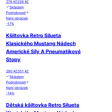
279 Kč
329 Kč
Skladem
Podrobnosti
Není obrázek
-
17
%
Kšiltovka Retro Silueta
Klasického Mustang Nádech
Americké Síly A Pneumatikové
Stopy
290 Kč
351 Kč
Skladem
Podrobnosti
Není obrázek
-
14
%
Dětská kšiltovka Retro Silueta