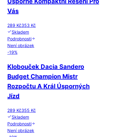
Úsporné Kompaktní Řešení Pro
Vás
289 Kč
353 Kč
Skladem
Podrobnosti
Není obrázek
-
19
%
Klobouček Dacia Sandero
Budget Champion Mistr
Rozpočtu A Král Úsporných
Jízd
289 Kč
355 Kč
Skladem
Podrobnosti
Není obrázek