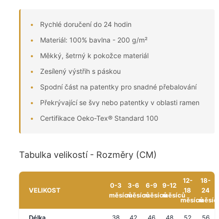
Rychlé doručení do 24 hodin
Materiál: 100% bavlna - 200 g/m²
Měkký, šetrný k pokožce materiál
Zesílený výstřih s páskou
Spodní část na patentky pro snadné přebalování
Překrývající se švy nebo patentky v oblasti ramen
Certifikace Oeko-Tex® Standard 100
Tabulka velikostí - Rozměry (CM)
12-
18-
0-3
3-6
6-9
9-12
VELIKOST
18
24
měsíců
měsíců
měsíců
měsíců
měsíců
měsíc
Délka
38
42
46
48
52
56