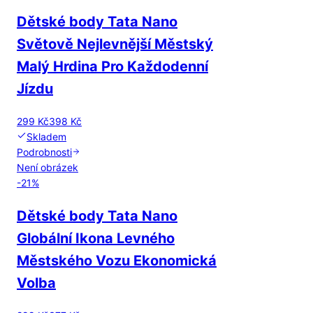
Dětské body Tata Nano
Světově Nejlevnější Městský
Malý Hrdina Pro Každodenní
Jízdu
299 Kč
398 Kč
Skladem
Podrobnosti
Není obrázek
-
21
%
Dětské body Tata Nano
Globální Ikona Levného
Městského Vozu Ekonomická
Volba