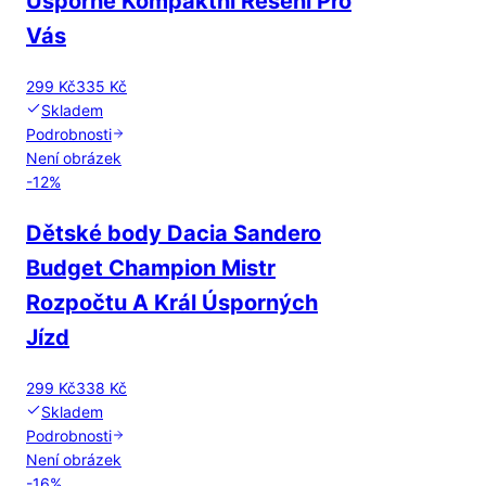
Úsporné Kompaktní Řešení Pro
Vás
299 Kč
335 Kč
Skladem
Podrobnosti
Není obrázek
-
12
%
Dětské body Dacia Sandero
Budget Champion Mistr
Rozpočtu A Král Úsporných
Jízd
299 Kč
338 Kč
Skladem
Podrobnosti
Není obrázek
-
16
%