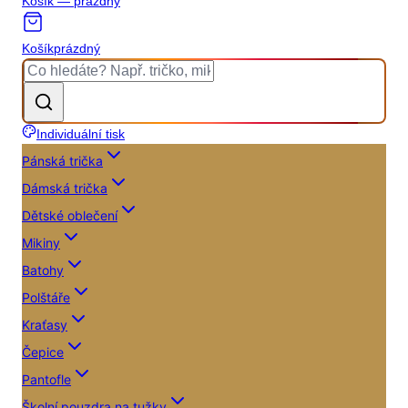
Košík — prázdný
Košík
prázdný
Individuální tisk
Pánská trička
Dámská trička
Dětské oblečení
Mikiny
Batohy
Polštáře
Kraťasy
Čepice
Pantofle
Školní pouzdra na tužky