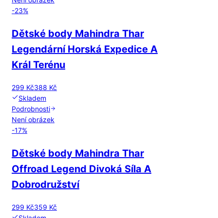
-
23
%
Dětské body Mahindra Thar
Legendární Horská Expedice A
Král Terénu
299 Kč
388 Kč
Skladem
Podrobnosti
Není obrázek
-
17
%
Dětské body Mahindra Thar
Offroad Legend Divoká Síla A
Dobrodružství
299 Kč
359 Kč
Skladem