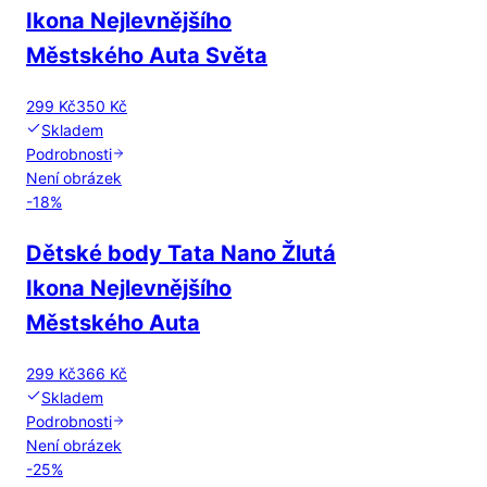
Ikona Nejlevnějšího
Městského Auta Světa
299 Kč
350 Kč
Skladem
Podrobnosti
Není obrázek
-
18
%
Dětské body Tata Nano Žlutá
Ikona Nejlevnějšího
Městského Auta
299 Kč
366 Kč
Skladem
Podrobnosti
Není obrázek
-
25
%