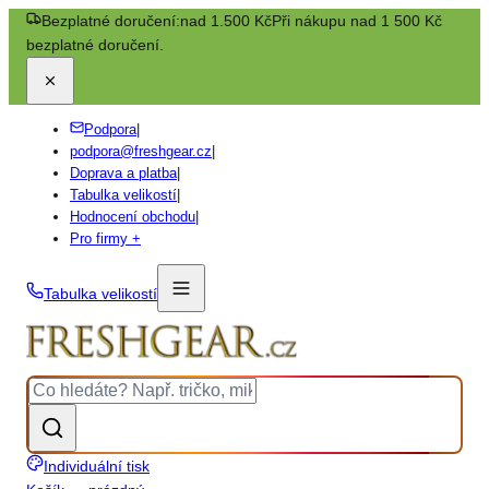
Bezplatné doručení:
nad 1.500 Kč
Při nákupu nad 1 500 Kč
bezplatné doručení.
Podpora
|
podpora@freshgear.cz
|
Doprava a platba
|
Tabulka velikostí
|
Hodnocení obchodu
|
Pro firmy +
Tabulka velikostí
Individuální tisk