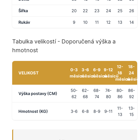
Šířka
20
22
23
24
25
26
Rukáv
9
10
11
12
13
14
Tabulka velikostí - Doporučená výška a
hmotnost
12-
18-
0-3
3-6
6-9
9-12
VELIKOST
18
24
měsíců
měsíců
měsíců
měsíců
měsíců
měsíc
50-
62-
68-
74-
80-
86-
Výška postavy (CM)
62
68
74
80
86
92
11-
13-
Hmotnost (KG)
3-6
6-8
8-9
9-11
13
15