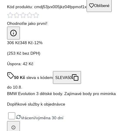
Oblíbené
Kód produktu:
cmdj53jvx005jkz04fppmof1x
Ohodnoťte jako první!
306 Kč
348 Kč
-
12
%
(
253 Kč
bez DPH)
Úspora:
42 Kč
50
Kč
sleva s kódem
SLEVA50
do
10.8.
BMW Evolution 3 dětské body. Zajímavé body pro miminka
Doplňkové služby k objednávce
Vrácení/výměna 30 dní